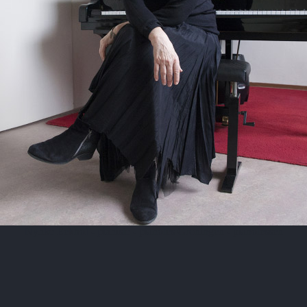
Nynke Eekhof - pianiste - pianoles Groningen - pianolessen